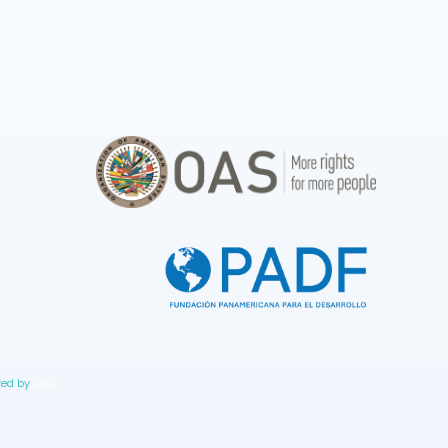
red by
DIAL