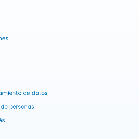
ones
tamiento de datos
a de personas
és