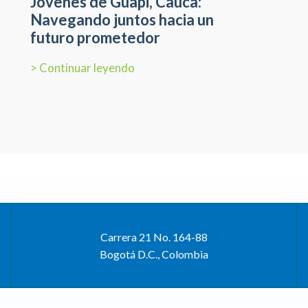
Jóvenes de Guapi, Cauca:
Navegando juntos hacia un
futuro prometedor
> Continuar leyendo
Carrera 21 No. 164-88
Bogotá D.C., Colombia