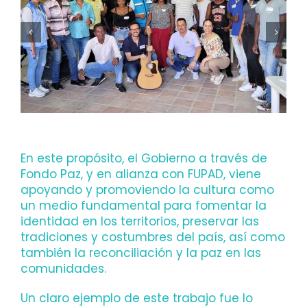
En este propósito, el Gobierno a través de
Fondo Paz, y en alianza con FUPAD, viene
apoyando y promoviendo la cultura como
un medio fundamental para fomentar la
identidad en los territorios, preservar las
tradiciones y costumbres del país, así como
también la reconciliación y la paz en las
comunidades.
Un claro ejemplo de este trabajo fue lo