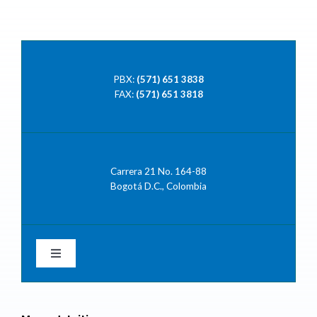
PBX:
(571) 651 3838
FAX:
(571) 651 3818
Carrera 21 No. 164-88
Bogotá D.C., Colombia
Toggle
Navigation
Facebook