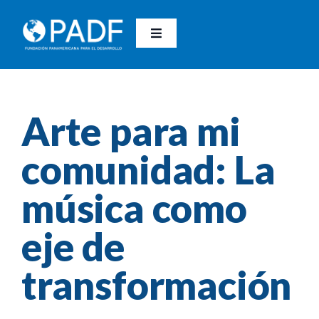
Saltar
al
contenido
Toggle
Navigation
Nosotros
Arte para mi
Nuestras líneas de trabajo
comunidad: La
Nuestro método
música como
Contacto
eje de
Donaciones
transformación