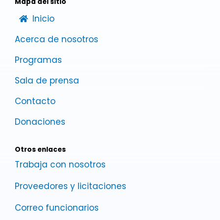
Mapa del sitio
Instagram
Inicio
Acerca de nosotros
Twitter
Programas
Youtube
Sala de prensa
Contacto
Linkedin
Donaciones
Otros enlaces
Trabaja con nosotros
Proveedores y licitaciones
Correo funcionarios